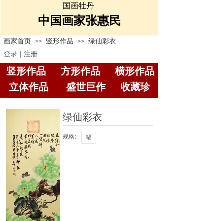
国画牡丹
中国画家张惠民
画家首页
竖形作品
绿仙彩衣
>>
>>
登录
|
注册
竖形作品
方形作品
横
形作品
立体作品
盛世巨作
收藏珍
品
绿仙彩衣
规格:
幅