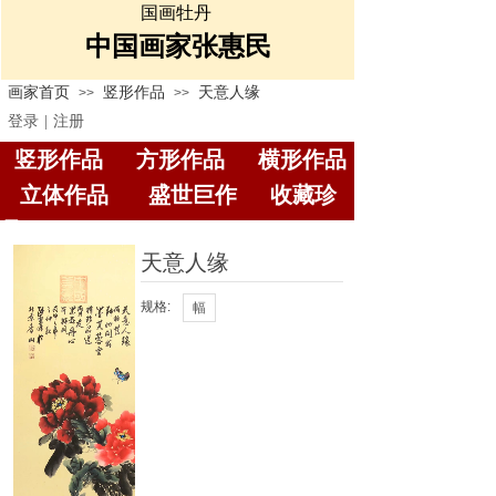
国画牡丹
中国画家张惠民
画家首页
竖形作品
天意人缘
>>
>>
登录
|
注册
竖形作品
方形作品
横
形作品
立体作品
盛世巨作
收藏珍
品
天意人缘
规格:
幅