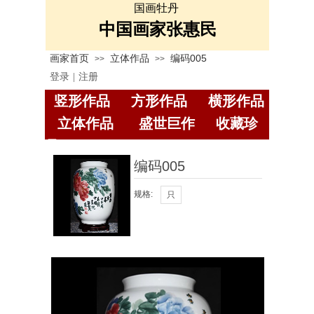
国画牡丹
中国画家张惠民
画家首页
立体作品
编码005
>>
>>
登录
|
注册
竖形作品
方形作品
横
形作品
立体作品
盛世巨作
收藏珍
品
编码005
规格:
只