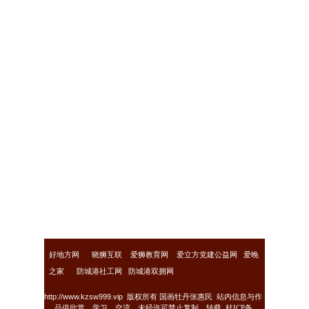
好地方网
晓狮互联
爱狮教育网
爱立方党建公益网
爱晚
之家
防城港社工网
防城港双拥网
http://www.kzsw999.vip
版权所有 国画牡丹张惠民 站内信息与作
品供欣赏、学习、交流，未经许可禁止复制、转载
桂ICP备